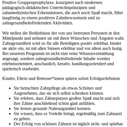
Positive Gruppenprophylaxe, konzipiert nach modernen
pädagogisch-didaktischen Unterrichtsprinzipien und
zahnmedizinischen Erkenntnissen, die auch noch Spaß macht, führt
langfristig zu einem positiven Zahnbewusstsein und zu
zahngesundheitsfördernden Aktivitäten.
Wir stellen die Bedürfnisse der von uns betreuten Personen in den
Mittelpunkt und nehmen sie mit ihren Wünschen und Ängsten wahr.
Zahngesundheit wird so für alle Beteiligten positiv erlebbar, bindet
sie aktiv ein, ist mit allen Sinnen erlebbar und vor allem auch lustig.
Bei unserem Programm ist nicht eine reine Wissensvermittlung
angesagt, sondern zahngesundheitsfördernde Inhalte werden
erlebnisorientiert, anschaulich, kreativ, handlungsorientiert und
spielerisch erarbeitet.
Kinder, Eltern und Betreuer*innen spüren sofort Erfolgserlebnisse
Sie betrachten Zahnpflege als etwas Schönes und
Angenehmes, das sie sich selbst schenken können.
Sie erleben, dass Zähneputzen großen Spaß macht und sich
ihre Zähne anschließend schön glatt anfühlen.
Sie lernen gesunde Nahrungsmittel kennen.
Sie wissen, dass es Vorteile bringt, regelmäßig zum Zahnarzt
zu gehen.
Der Erfolg von schönen Zähnen ist täglich sicht- und spürbar.