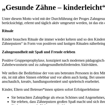
„Gesunde Zähne – kinderleicht
Unter diesem Motto wird mit der Durchführung der Proges Zahngesundh
berücksichtigt, erlernt und täglich aktiv umgesetzt werden, ist das
Rituale
Kinder brauchen Rituale die immer wieder kehren und so den Kindern H
Zähneputzen“ in Form von positiven und lustigen Ritualen näherbringe
Zahngesundheit mit Spaß und Freude erleben
Positive Gruppenprophylaxe, konzipiert nach modernen pädagogisch-di
Zahnbewusstsein und zu zahngesundheitsfördernden Aktivitäten.
Wir stellen die Bedürfnisse der von uns betreuten Personen in den Mi
ein, ist mit allen Sinnen erlebbar und vor allem auch lustig. Bei uns
anschaulich, kreativ, handlungsorientiert und spielerisch erarbeitet.
Kinder, Eltern und Betreuer*innen spüren sofort Erfolgserlebnisse
Sie betrachten Zahnpflege als etwas Schönes und Angenehmes, 
Sie erleben, dass Zähneputzen großen Spaß macht und sich ihre