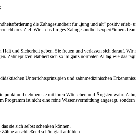
“
eitsförderung die Zahngesundheit für „jung und alt“ positiv erleb- u
 ein erreichbares Ziel. Wir – das Proges Zahngesundheitsexpert*innen-
alt und Sicherheit geben. Sie freuen und verlassen sich darauf. Wir mö
n. Zähneputzen etabliert sich so im ganz normalen Alltag wie das tägli
daktischen Unterrichtsprinzipien und zahnmedizinischen Erkenntnissen
ttelpunkt und nehmen sie mit ihren Wünschen und Ängsten wahr. Zahngesun
erem Programm ist nicht eine reine Wissensvermittlung angesagt, sondern
das sie sich selbst schenken können.
 Zähne anschließend schön glatt anfühlen.