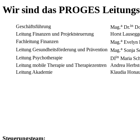
Wir sind das PROGES Leitungs
a
in
Geschäftsführung
Mag.
Dr.
Dor
Leitung Finanzen und Projektsteuerung
Horst Lausegg
a
Fachleitung Finanzen
Mag.
Evelyn 
a
Leitung Gesundheitsförderung und Prävention
Mag.
Sonja Sc
in
Leitung Psychotherapie
DI
Maria Sch
Leitung mobile Therapie und Therapiezentren
Andrea Herbst-
Leitung Akademie
Klaudia Hona
Steuerungsteam: