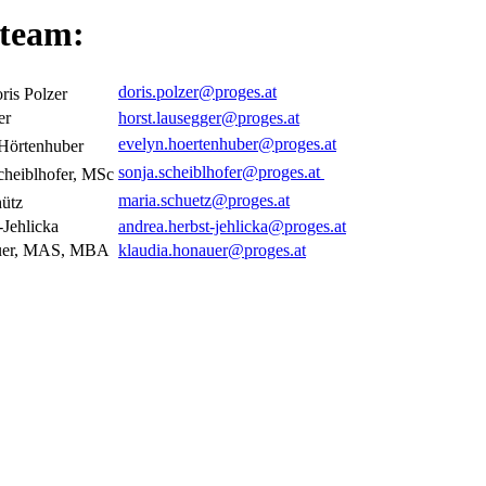
team:
doris.polzer
@
proges.at
is Polzer
er
horst.lausegger
@
proges.at
evelyn.hoertenhuber
@
proges.at
Hörtenhuber
sonja.scheiblhofer
@
proges.at
heiblhofer, MSc
maria.schuetz
@
proges.at
ütz
Jehlicka
andrea.herbst-jehlicka@proges.at
uer, MAS, MBA
klaudia.honauer
@
proges.at