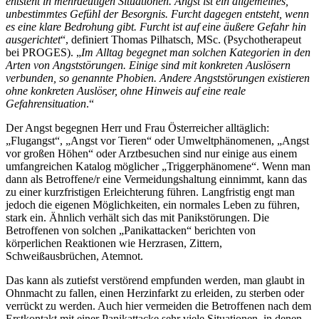
entsteht in mehrdeutigen Situationen. Angst ist ein allgemeines,
unbestimmtes Gefühl der Besorgnis. Furcht dagegen entsteht, wenn
es eine klare Bedrohung gibt. Furcht ist auf eine äußere Gefahr hin
ausgerichtet
“, definiert Thomas Pilhatsch, MSc. (Psychotherapeut
bei PROGES). „
Im Alltag begegnet man solchen Kategorien in den
Arten von Angststörungen. Einige sind mit konkreten Auslösern
verbunden, so genannte Phobien. Andere Angststörungen existieren
ohne konkreten Auslöser, ohne Hinweis auf eine reale
Gefahrensituation
.“
Der Angst begegnen Herr und Frau Österreicher alltäglich:
„Flugangst“, „Angst vor Tieren“ oder Umweltphänomenen, „Angst
vor großen Höhen“ oder Arztbesuchen sind nur einige aus einem
umfangreichen Katalog möglicher „Triggerphänomene“. Wenn man
dann als Betroffene/r eine Vermeidungshaltung einnimmt, kann das
zu einer kurzfristigen Erleichterung führen. Langfristig engt man
jedoch die eigenen Möglichkeiten, ein normales Leben zu führen,
stark ein. Ähnlich verhält sich das mit Panikstörungen. Die
Betroffenen von solchen „Panikattacken“ berichten von
körperlichen Reaktionen wie Herzrasen, Zittern,
Schweißausbrüchen, Atemnot.
Das kann als zutiefst verstörend empfunden werden, man glaubt in
Ohnmacht zu fallen, einen Herzinfarkt zu erleiden, zu sterben oder
verrückt zu werden. Auch hier vermeiden die Betroffenen nach dem
Erstkontakt mit einer Panikattacke sehr viele Situationen, in denen