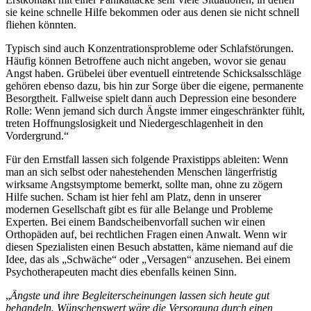
sie keine schnelle Hilfe bekommen oder aus denen sie nicht schnell
fliehen könnten.
Typisch sind auch Konzentrationsprobleme oder Schlafstörungen.
Häufig können Betroffene auch nicht angeben, wovor sie genau
Angst haben. Grübelei über eventuell eintretende Schicksalsschläge
gehören ebenso dazu, bis hin zur Sorge über die eigene, permanente
Besorgtheit. Fallweise spielt dann auch Depression eine besondere
Rolle: Wenn jemand sich durch Ängste immer eingeschränkter fühlt,
treten Hoffnungslosigkeit und Niedergeschlagenheit in den
Vordergrund.“
Für den Ernstfall lassen sich folgende Praxistipps ableiten: Wenn
man an sich selbst oder nahestehenden Menschen längerfristig
wirksame Angstsymptome bemerkt, sollte man, ohne zu zögern
Hilfe suchen. Scham ist hier fehl am Platz, denn in unserer
modernen Gesellschaft gibt es für alle Belange und Probleme
Experten. Bei einem Bandscheibenvorfall suchen wir einen
Orthopäden auf, bei rechtlichen Fragen einen Anwalt. Wenn wir
diesen Spezialisten einen Besuch abstatten, käme niemand auf die
Idee, das als „Schwäche“ oder „Versagen“ anzusehen. Bei einem
Psychotherapeuten macht dies ebenfalls keinen Sinn.
„
Ängste und ihre Begleiterscheinungen lassen sich heute gut
behandeln. Wünschenswert wäre die Versorgung durch einen