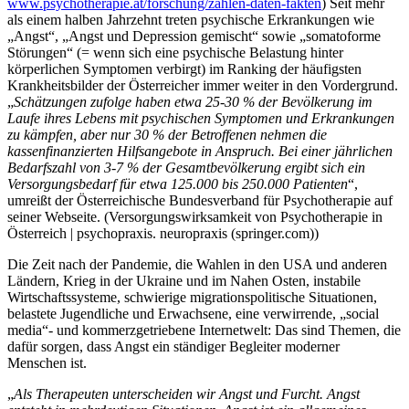
www.psychotherapie.at/forschung/zahlen-daten-fakten
) Seit mehr
als einem halben Jahrzehnt treten psychische Erkrankungen wie
„Angst“, „Angst und Depression gemischt“ sowie „somatoforme
Störungen“ (= wenn sich eine psychische Belastung hinter
körperlichen Symptomen verbirgt) im Ranking der häufigsten
Krankheitsbilder der Österreicher immer weiter in den Vordergrund.
„
Schätzungen zufolge haben etwa 25-30 % der Bevölkerung im
Laufe ihres Lebens mit psychischen Symptomen und Erkrankungen
zu kämpfen, aber nur 30 % der Betroffenen nehmen die
kassenfinanzierten Hilfsangebote in Anspruch. Bei einer jährlichen
Bedarfszahl von 3-7 % der Gesamtbevölkerung ergibt sich ein
Versorgungsbedarf für etwa 125.000 bis 250.000 Patienten
“,
umreißt der Österreichische Bundesverband für Psychotherapie auf
seiner Webseite. (Versorgungswirksamkeit von Psychotherapie in
Österreich | psychopraxis. neuropraxis (springer.com))
Die Zeit nach der Pandemie, die Wahlen in den USA und anderen
Ländern, Krieg in der Ukraine und im Nahen Osten, instabile
Wirtschaftssysteme, schwierige migrationspolitische Situationen,
belastete Jugendliche und Erwachsene, eine verwirrende, „social
media“- und kommerzgetriebene Internetwelt: Das sind Themen, die
dafür sorgen, dass Angst ein ständiger Begleiter moderner
Menschen ist.
„
Als Therapeuten unterscheiden wir Angst und Furcht. Angst