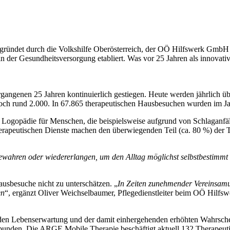
Gegründet durch die Volkshilfe Oberösterreich, der OÖ Hilfswerk Gm
der Gesundheitsversorgung etabliert. Was vor 25 Jahren als innovativer
ergangenen 25 Jahren kontinuierlich gestiegen. Heute werden jährlich 
ch rund 2.000. In 67.865 therapeutischen Hausbesuchen wurden im Jah
e Logopädie für Menschen, die beispielsweise aufgrund von Schlaganfä
erapeutischen Dienste machen den überwiegenden Teil (ca. 80 %) der T
t bewahren oder wiedererlangen, um den Alltag möglichst selbstbestimmt
ausbesuche nicht zu unterschätzen. „
In Zeiten zunehmender Vereinsamu
en
“, ergänzt Oliver Weichselbaumer, Pflegedienstleiter beim OÖ Hilfsw
n Lebenserwartung und der damit einhergehenden erhöhten Wahrschein
rbunden. Die ARGE Mobile Therapie beschäftigt aktuell 132 Therapeuti