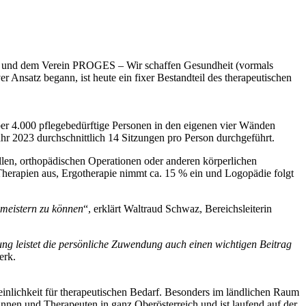
bH und dem Verein PROGES – Wir schaffen Gesundheit (vormals
 Ansatz begann, ist heute ein fixer Bestandteil des therapeutischen
über 4.000 pflegebedürftige Personen in den eigenen vier Wänden
r 2023 durchschnittlich 14 Sitzungen pro Person durchgeführt.
llen, orthopädischen Operationen oder anderen körperlichen
herapien aus, Ergotherapie nimmt ca. 15 % ein und Logopädie folgt
 meistern zu können
“, erklärt Waltraud Schwaz, Bereichsleiterin
ng leistet die persönliche Zuwendung auch einen wichtigen Beitrag
erk.
lichkeit für therapeutischen Bedarf. Besonders im ländlichen Raum
nnen und Therapeuten in ganz Oberösterreich und ist laufend auf der