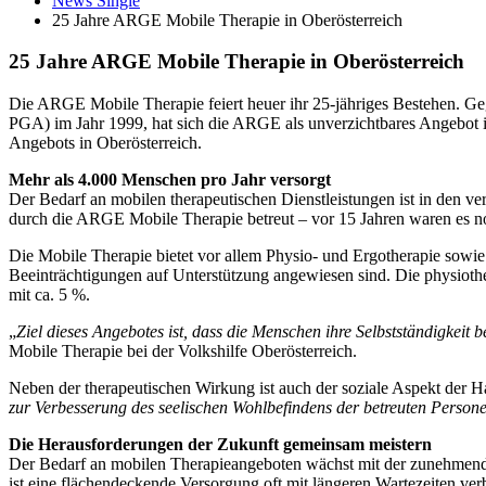
News Single
25 Jahre ARGE Mobile Therapie in Oberösterreich
25 Jahre ARGE Mobile Therapie in Oberösterreich
Die ARGE Mobile Therapie feiert heuer ihr 25-jähriges Bestehen. 
PGA) im Jahr 1999, hat sich die ARGE als unverzichtbares Angebot in 
Angebots in Oberösterreich.
Mehr als 4.000 Menschen pro Jahr versorgt
Der Bedarf an mobilen therapeutischen Dienstleistungen ist in den v
durch die ARGE Mobile Therapie betreut – vor 15 Jahren waren es no
Die Mobile Therapie bietet vor allem Physio- und Ergotherapie sowi
Beeinträchtigungen auf Unterstützung angewiesen sind. Die physioth
mit ca. 5 %.
„
Ziel dieses Angebotes ist, dass die Menschen ihre Selbstständigkei
Mobile Therapie bei der Volkshilfe Oberösterreich.
Neben der therapeutischen Wirkung ist auch der soziale Aspekt der H
zur Verbesserung des seelischen Wohlbefindens der betreuten Person
Die Herausforderungen der Zukunft gemeinsam meistern
Der Bedarf an mobilen Therapieangeboten wächst mit der zunehmende
ist eine flächendeckende Versorgung oft mit längeren Wartezeiten ve