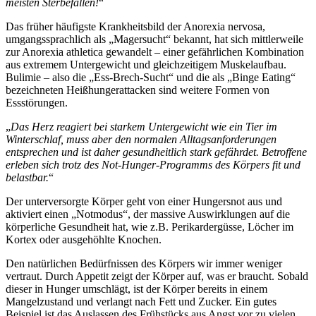
meisten Sterbefällen!
“
Das früher häufigste Krankheitsbild der Anorexia nervosa,
umgangssprachlich als „Magersucht“ bekannt, hat sich mittlerweile
zur Anorexia athletica gewandelt – einer gefährlichen Kombination
aus extremem Untergewicht und gleichzeitigem Muskelaufbau.
Bulimie – also die „Ess-Brech-Sucht“ und die als „Binge Eating“
bezeichneten Heißhungerattacken sind weitere Formen von
Essstörungen.
„
Das Herz reagiert bei starkem Untergewicht wie ein Tier im
Winterschlaf, muss aber den normalen Alltagsanforderungen
entsprechen und ist daher gesundheitlich stark gefährdet. Betroffene
erleben sich trotz des Not-Hunger-Programms des Körpers fit und
belastbar.
“
Der unterversorgte Körper geht von einer Hungersnot aus und
aktiviert einen „Notmodus“, der massive Auswirklungen auf die
körperliche Gesundheit hat, wie z.B. Perikardergüsse, Löcher im
Kortex oder ausgehöhlte Knochen.
Den natürlichen Bedürfnissen des Körpers wir immer weniger
vertraut. Durch Appetit zeigt der Körper auf, was er braucht. Sobald
dieser in Hunger umschlägt, ist der Körper bereits in einem
Mangelzustand und verlangt nach Fett und Zucker. Ein gutes
Beispiel ist das Auslassen des Frühstücks aus Angst vor zu vielen