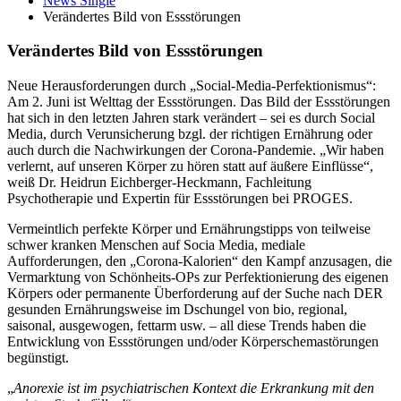
News Single
Verändertes Bild von Essstörungen
Verändertes Bild von Essstörungen
Neue Herausforderungen durch „Social-Media-Perfektionismus“:
Am 2. Juni ist Welttag der Essstörungen. Das Bild der Essstörungen
hat sich in den letzten Jahren stark verändert – sei es durch Social
Media, durch Verunsicherung bzgl. der richtigen Ernährung oder
auch durch die Nachwirkungen der Corona-Pandemie. „Wir haben
verlernt, auf unseren Körper zu hören statt auf äußere Einflüsse“,
weiß Dr. Heidrun Eichberger-Heckmann, Fachleitung
Psychotherapie und Expertin für Essstörungen bei PROGES.
Vermeintlich perfekte Körper und Ernährungstipps von teilweise
schwer kranken Menschen auf Socia Media, mediale
Aufforderungen, den „Corona-Kalorien“ den Kampf anzusagen, die
Vermarktung von Schönheits-OPs zur Perfektionierung des eigenen
Körpers oder permanente Überforderung auf der Suche nach DER
gesunden Ernährungsweise im Dschungel von bio, regional,
saisonal, ausgewogen, fettarm usw. – all diese Trends haben die
Entwicklung von Essstörungen und/oder Körperschemastörungen
begünstigt.
„
Anorexie ist im psychiatrischen Kontext die Erkrankung mit den