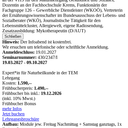
Dozentin an der Fachhochschule Krems, Funktionärin der
Fachgruppe 126 – Gewerbliche Dienstleister (WKOÖ), Vertreterin
der Ernährungswissenschafter im Bundesausschuss der Lebens- und
Sozialberater (WKÖ), Journalistische Tätigkeit für den
Lebensmittelcluster, Allergiewelt, eigene Radiosendung,
Zusatzausbildung: Mykotherapeutin (D/AUT)
Schließen
Hinweis:
Der Infoabend ist kostenfrei.
Wir ersuchen um telefonische oder schriftliche Anmeldung.
Anmeldeschluss:
19.01.2027
Seminarnummer:
430/2347/I
19.03.2027 - 09.10.2027
Expert*in für Naturheilkunde in der TEM
Lehrgang
Kosten:
1.590,--
Frühbucherpreis:
1.490,--
Frühbucher bis inkl.:
19.12.2026
(inkl. 10% Mwst.)
Frühbucher Bonus
mehr Infos
Jetzt buchen
Lehrgangsbroschüre
Aufbau:
Module jew. Freitag Nachmittag + Samstag ganztags, 1x