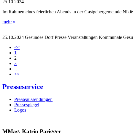
25.10.2024
Im Rahmen eines feierlichen Abends in der Gastgebergemeinde Niki
mehr »
25.10.2024
Gesundes Dorf
Presse
Veranstaltungen
Kommunale Gesun
<<
1
2
3
…
>>
Presseservice
Presseaussendungen
Pressespiegel
Logos
MMag. Katrin Parigger