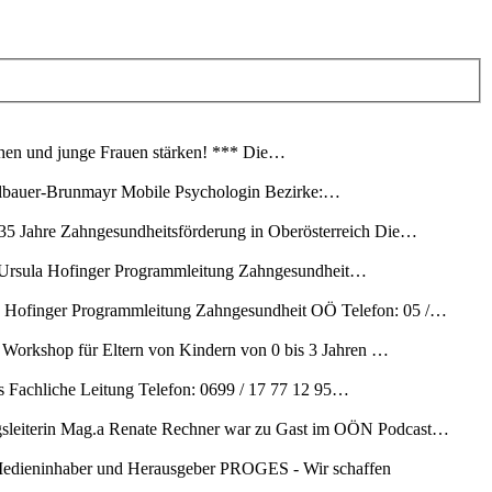
hen und junge Frauen stärken! *** Die…
melbauer-Brunmayr Mobile Psychologin Bezirke:…
5 Jahre Zahngesundheitsförderung in Oberösterreich Die…
l Ursula Hofinger Programmleitung Zahngesundheit…
a Hofinger Programmleitung Zahngesundheit OÖ Telefon: 05 /…
t Workshop für Eltern von Kindern von 0 bis 3 Jahren …
 Fachliche Leitung Telefon: 0699 / 17 77 12 95…
ngsleiterin Mag.a Renate Rechner war zu Gast im OÖN Podcast…
dieninhaber und Herausgeber PROGES - Wir schaffen