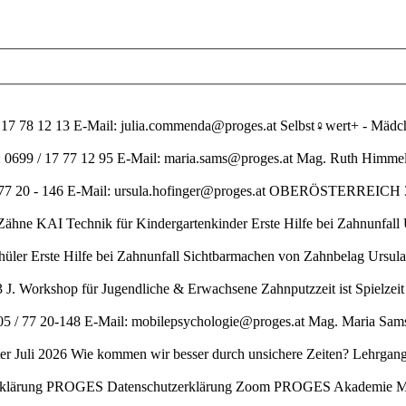
 17 78 12 13 E-Mail: julia.commenda@proges.at Selbst♀wert+ - Mädc
on: 0699 / 17 77 12 95 E-Mail: maria.sams@proges.at Mag. Ruth Him
/ 77 20 - 146 E-Mail: ursula.hofinger@proges.at OBERÖSTERREICH 3
ähne KAI Technik für Kindergartenkinder Erste Hilfe bei Zahnunfal
ler Erste Hilfe bei Zahnunfall Sichtbarmachen von Zahnbelag Ursul
3 J. Workshop für Jugendliche & Erwachsene Zahnputzzeit ist Spielzei
05 / 77 20-148 E-Mail: mobilepsychologie@proges.at Mag. Maria Sams
er Juli 2026 Wie kommen wir besser durch unsichere Zeiten? Lehrga
erklärung PROGES Datenschutzerklärung Zoom PROGES Akademie Me