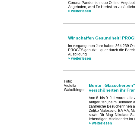
Corona-Pandemie neue Online-Angebote e
Angeboten, wird für Herbst an zusätzlic
> weiterlesen
Wir schaffen Gesundheit! PROGE
Im vergangenen Jahr haben 364.239 Öste
PROGES genutzt – quer durch die Bereic
Ausbildung
> weiterlesen
Foto:
Bunte „Glasscherben“
Violetta
verschönerten ihr Fran
Wakolbinger
Von 8. bis 9. Juli waren al
aufgerufen, beim Bemalen a
zahlreiche BesucherInnen a
Zeljko Malesevic, BA MA, Ma
sowie Dir. Mag. Nikolaus S
lebendigen Miteinander im V
> weiterlesen