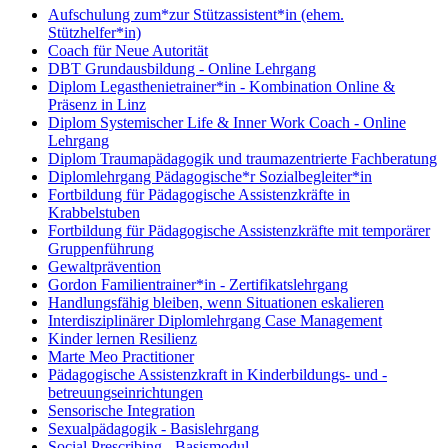
Aufschulung zum*zur Stützassistent*in (ehem.
Stützhelfer*in)
Coach für Neue Autorität
DBT Grundausbildung - Online Lehrgang
Diplom Legasthenietrainer*in - Kombination Online &
Präsenz in Linz
Diplom Systemischer Life & Inner Work Coach - Online
Lehrgang
Diplom Traumapädagogik und traumazentrierte Fachberatung
Diplomlehrgang Pädagogische*r Sozialbegleiter*in
Fortbildung für Pädagogische Assistenzkräfte in
Krabbelstuben
Fortbildung für Pädagogische Assistenzkräfte mit temporärer
Gruppenführung
Gewaltprävention
Gordon Familientrainer*in - Zertifikatslehrgang
Handlungsfähig bleiben, wenn Situationen eskalieren
Interdisziplinärer Diplomlehrgang Case Management
Kinder lernen Resilienz
Marte Meo Practitioner
Pädagogische Assistenzkraft in Kinderbildungs- und -
betreuungseinrichtungen
Sensorische Integration
Sexualpädagogik - Basislehrgang
Social Prescribing - Basismodul